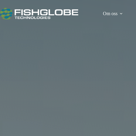
Hopp
til
innholdet
Om oss